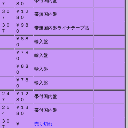
帯付国内盤
２７
８０
￥３０
￥１２
帯無国内盤
４７
８０
￥３０
￥９８
帯無国内盤ライナテープ貼
４７
０
￥８８
－
輸入盤
０
￥７８
－
輸入盤
０
￥８８
－
輸入盤
０
￥７８
－
輸入盤
０
￥２４
￥１２
帯付国内盤
２７
８０
￥２５
￥１３
帯付国内盤
２４
８０
￥３０
￥
売り切れ
４７