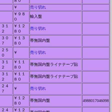
８０
－
￥
売り切れ
￥９８
－
輸入盤
０
￥３１
￥１２
売り切れ
４２
８０
￥３０
￥１３
帯無国内盤
４７
８０
￥２５
￥
売り切れ
００
￥３１
￥１１
帯無国内盤ライナテープ貼
４２
８０
￥３１
￥１１
帯無国内盤ライナテープ貼
４２
８０
￥２４
￥
売り切れ
２７
￥１２
－
帯無国内盤
4988017046098
８０
￥２４
￥１２