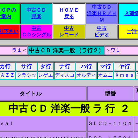
中古ＣＤ
ＨＯＰの
中古ＣＤ
ＨＯＭＥ
洋楽ＨＲ／Ｈ
入荷
ご案内
邦楽
戻る
Ｍ
中古
中古
中古
り下さい
ご注
ＣＤシングル
レコード
ビデオ
ラ１
＜
中古ＣＤ 洋楽一般
（ラ行２）
＞
ワ１
カ行
サ行
タ行
ナ行
ハ行
マ行
ヤ行
ＡＺＺ
クラシッ
レゲエ
ディスコ
オルディ
オムニ
Ｘｍａｓ
タイトル
型番
中古ＣＤ 洋楽一般 ラ 行
２
ｖａｌ
ＧＬＣＤ－１１０４