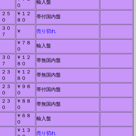
－
輸入盤
０
￥２５
￥１２
帯付国内盤
５０
８０
￥３０
￥
売り切れ
４７
￥７８
－
輸入盤
０
￥３０
￥１２
帯無国内盤
４７
８０
￥２３
￥１２
帯無国内盤
８０
８０
￥２３
￥９８
帯付国内盤
３０
０
￥２３
￥８８
帯無国内盤
３０
０
￥６８
－
輸入盤
０
￥１３
－
売り切れ