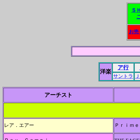
Ｓ
お売
ア行
洋楽
サントラ
Ｊ
アーチスト
レア．エアー
Ｐｒｉｍｅ