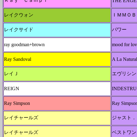
Ｒａｙ Ｃａｍｐｉ
THE EAGE
レイクウォン
ＩＭＭＯＢ
レイクサイド
パワー
ray goodman+brown
mood for lov
Ray Sandoval
A La Natura
レイＪ
エヴリシン
REIGN
INDESTRU
Ray Simpson
Ray Simpso
レイチャールズ
ジャスト．
レイチャールズ
ベストワン