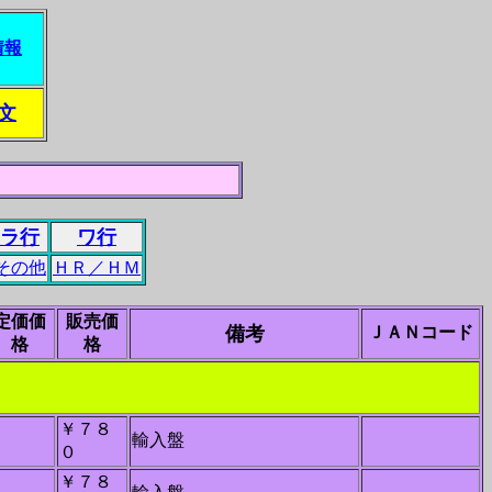
情報
文
ラ行
ワ行
その他
ＨＲ／ＨＭ
定価価
販売価
備考
ＪＡＮコード
格
格
￥７８
－
輸入盤
０
￥７８