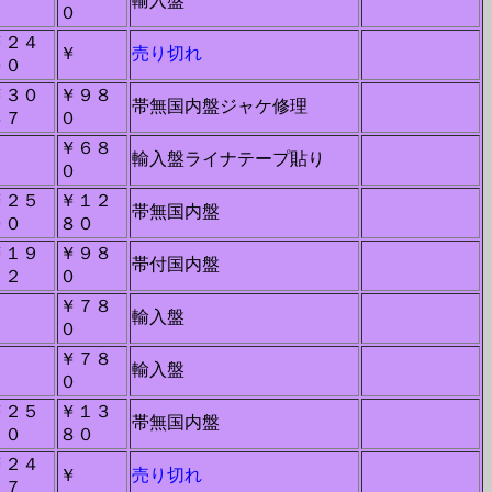
－
輸入盤
０
￥２４
￥
売り切れ
００
￥３０
￥９８
帯無国内盤ジャケ修理
４７
０
￥６８
輸入盤ライナテープ貼り
０
￥２５
￥１２
帯無国内盤
００
８０
￥１９
￥９８
帯付国内盤
２２
０
￥７８
－
輸入盤
０
￥７８
－
輸入盤
０
￥２５
￥１３
帯無国内盤
５０
８０
￥２４
￥
売り切れ
２７