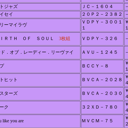
トジャズ
ＪＣ－１６０４
イセイ
２０Ｐ２－２３８２
ＶＤＰＹ－３００１
リーマイラヴ
１
ＢＩＲＴＨ ＯＦ ＳＯＵＬ
3枚組
ＶＤＰＹ－３２６
ンド．オブ．レーディー．リーヴァイ
ＡＶＵ－１２４５
プ
ＢＣＣＹ－８
トヒット
ＢＶＣＡ－２０２８
スターズ
ＢＶＣＡ－２０３０
ーク
３２ＸＤ－７８０
like you are
ＭＶＣＭ－７５