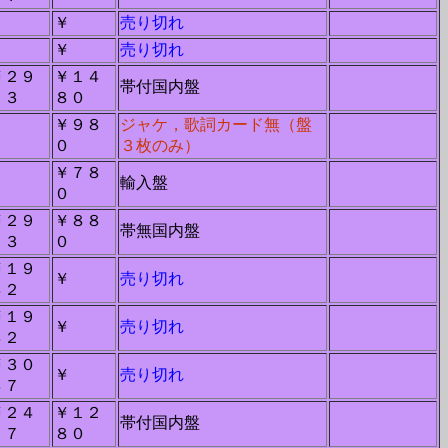
－
￥
売り切れ
－
￥
売り切れ
￥２９
￥１４
帯付国内盤
１３
８０
￥９８
ジャケ，歌詞カード無（盤
－
０
３枚のみ）
￥７８
－
輸入盤
０
￥２９
￥８８
帯無国内盤
１３
０
￥１９
￥
売り切れ
４２
￥１９
￥
売り切れ
４２
￥３０
￥
売り切れ
４７
￥２４
￥１２
帯付国内盤
２７
８０