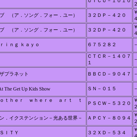
ＵＩＣＵ－１０１０
ブ （ア．ソング．フォー．ユー）
３２ＤＰ－４２０
ブ （ア．ソング．フォー．ユー）
３２ＤＰ－４２０
ｒｉｎｇ ｋａｙｏ
６７５２８２
ＣＴＣＲ－１４０７
１
ザプラネット
ＢＢＣＤ－９０４７
ＳＮ－０１５
At The Get Up Kids Show
ｏｔｈｅｒ ｗｈｅｒｅ ａｒｔ ｔ
ＰＳＣＷ－５３２０
ン．イクステンション－光ある世界－
ＡＰＣＹ－８０９４
ＳＩＴＹ
３２ＸＤ－５３４