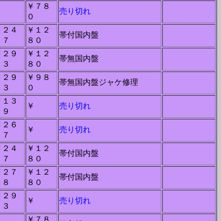
￥７８
－
売り切れ
０
￥２４
￥１２
帯付国内盤
２７
８０
￥２９
￥１２
帯無国内盤
１３
８０
￥２９
￥９８
帯無国内盤ジャケ修理
１３
０
￥１３
￥
売り切れ
５９
￥２６
￥
売り切れ
２７
￥２４
￥１２
帯付国内盤
２７
８０
￥２７
￥１２
帯付国内盤
１８
８０
￥２９
￥
売り切れ
１３
￥７８