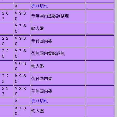
－
￥
売り切れ
￥３０
￥９８
帯無国内盤歌詞修理
４７
０
￥７８
－
輸入盤
０
￥２２
￥９８
帯付国内盤
８０
０
￥２２
￥７８
帯無国内盤歌詞無
８０
０
￥６８
－
輸入盤
０
￥２２
￥９８
帯付国内盤
３３
０
￥２２
￥８８
帯無国内盤
３３
０
－
￥
売り切れ
￥７８
－
輸入盤
０