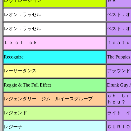
レヴェレーション
９８°
レオン．ラッセル
ベスト．オ
レオン．ラッセル
ベスト．オ
Ｌｅ ｃｌｉｃｋ
ｆｅａｔｕ
Recognize
The Puppies
レーサーダンス
アラウンド
Reggie & The Full Effect
Drunk Guy 
ｏｈ ｂｒ
レジェンダリー．ジム．ルイースグループ
ｈｏｕ？
レジェンド
ライト．イ
レジーナ
ＣＵＲＩＯ