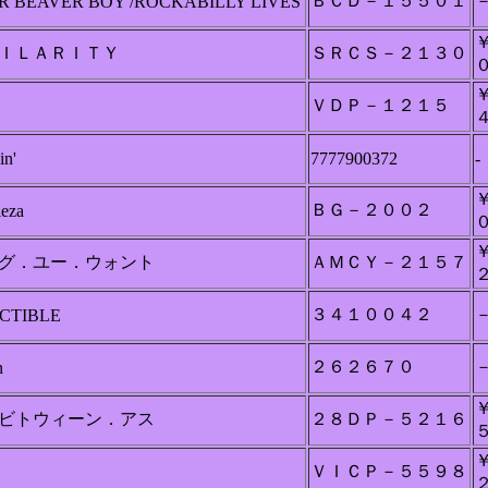
ＢＣＤ－１５５０１
R BEAVER BOY /ROCKABILLY LIVES
ＩＬＡＲＩＴＹ
ＳＲＣＳ－２１３０
ＶＤＰ－１２１５
in'
7777900372
-
ＢＧ－２００２
leza
グ．ユー．ウォント
ＡＭＣＹ－２１５７
３４１００４２
CTIBLE
２６２６７０
n
ビトウィーン．アス
２８ＤＰ－５２１６
ＶＩＣＰ－５５９８