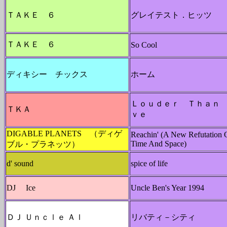
ＴＡＫＥ ６
グレイテスト．ヒッツ
ＴＡＫＥ ６
So Cool
ディキシー チックス
ホーム
Ｌｏｕｄｅｒ Ｔｈａｎ
ＴＫＡ
ｖｅ
DIGABLE PLANETS （ディゲ
Reachin' (A New Refutation 
Time And Space)
ブル・プラネッツ）
d' sound
spice of life
DJ Ice
Uncle Ben's Year 1994
ＤＪ Ｕｎｃｌｅ Ａｌ
リバティ－シティ