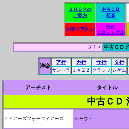
ＳＨＯＰの
中古ＣＤ
ご案内
邦楽
中古
お売り下さい
ＣＤシングル
タ１
＜
中古ＣＤ 
ア行
カ行
サ行
タ行
洋楽
サントラ
ＪＡＺＺ
クラシッ
レゲエ
アーチスト
タイトル
中古ＣＤ 
ティアーズフォーフィアーズ
シャウト