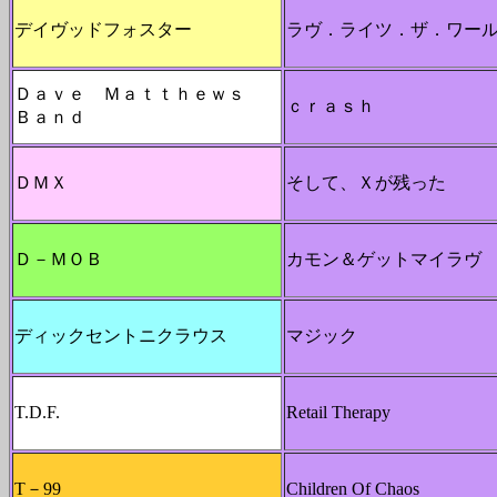
デイヴッドフォスター
ラヴ．ライツ．ザ．ワー
Ｄａｖｅ Ｍａｔｔｈｅｗｓ
ｃｒａｓｈ
Ｂａｎｄ
ＤＭＸ
そして、Ｘが残った
Ｄ－ＭＯＢ
カモン＆ゲットマイラヴ
ディックセントニクラウス
マジック
T.D.F.
Retail Therapy
T－99
Children Of Chaos