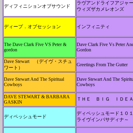
ラヴアンドライフアジャ
ディフィニションオブサウンド
ウィズザカメレオンズ
ディープ．オブセッション
インフィニティ
The Dave Clark Five VS Peter &
Dave Clark Five Vs Peter An
gordon
Gordon
Dave Stewart （デイヴ・スチュ
Greetings From The Gutter
ワート）
Dave Stewart And The Spiritual
Dave Stewart And The Spiritu
Cowboys
Cowboys
DAVE STEWART & BARBARA
ＴＨＥ ＢＩＧ ＩＤＥ
GASKIN
ディペッシュモード１０
ディペッシュモード
ライヴインパサディナ～