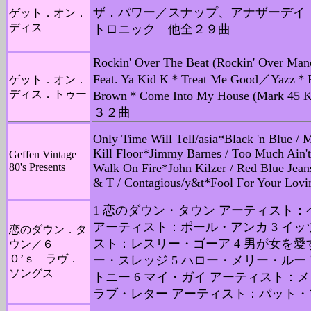
ザ．パワー／スナップ、アナザーデイ
ゲット．オン．
ディス
トロニック 他全２９曲
Rockin' Over The Beat (Rockin' Over Man
Feat. Ya Kid K＊Treat Me Good／Yazz＊
ゲット．オン．
ディス．トゥー
Brown＊Come Into My House (Mark 45
３２曲
Only Time Will Tell/asia*Black 'n Blue /
Kill Floor*Jimmy Barnes / Too Much Ain't
Geffen Vintage
80's Presents
Walk On Fire*John Kilzer / Red Blue Jean
& T / Contagious/y&t*Fool For Your Lovi
1 恋のダウン・タウン アーティスト：
アーティスト：ポール・アンカ 3 イ
恋のダウン．タ
スト：レスリー・ゴーア 4 男が女を
ウン／６
０’ｓ ラヴ．
ー・スレッジ 5 ハロー・メリー・ル
ソングス
トニー 6 マイ・ガイ アーティスト：メ
ラブ・レター アーティスト：パット・