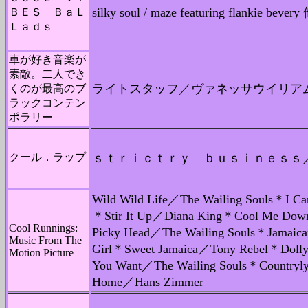
silky soul / maze featuring flankie b
ＢＥＳ ＢａＬ
Ｌａｄｓ
車が好き音楽が
素敵。二人でき
ライトスタッフ／ヴァネッサウイリア
くのが最高のブ
ラックコンテン
ポラリー
クール．ラップ
ｓｔｒｉｃｔｒｙ ｂｕｓｉｎｅｓｓ
Wild Wild Life／The Wailing Souls＊I Ca
＊Stir It Up／Diana King＊Cool Me Dow
Cool Runnings:
Picky Head／The Wailing Souls＊Jamaica
Music From The
Girl＊Sweet Jamaica／Tony Rebel＊Doll
Motion Picture
You Want／The Wailing Souls＊Country
Home／Hans Zimmer