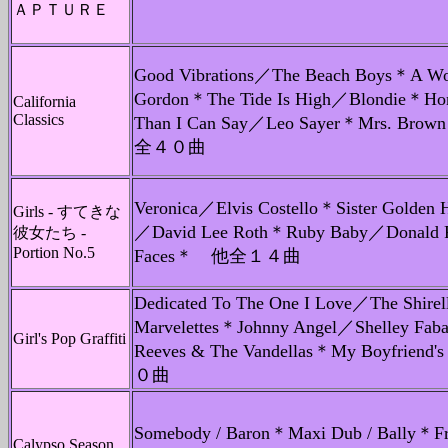
ＡＰＴＵＲＥ
Good Vibrations／The Beach Boys＊A Wo
Gordon＊The Tide Is High／Blondie＊H
California
Classics
Than I Can Say／Leo Sayer＊Mrs. Brown
全４０曲
Veronica／Elvis Costello＊Sister Golden 
Girls - すてきな
／David Lee Roth＊Ruby Baby／Donald F
彼女たち -
Portion No.5
Faces＊ 他全１４曲
Dedicated To The One I Love／The Shire
Marvelettes＊Johnny Angel／Shelley Fa
Girl's Pop Graffiti
Reeves & The Vandellas＊My Boyfrie
０曲
Somebody / Baron＊Maxi Dub / Bally＊F
Calypso Season