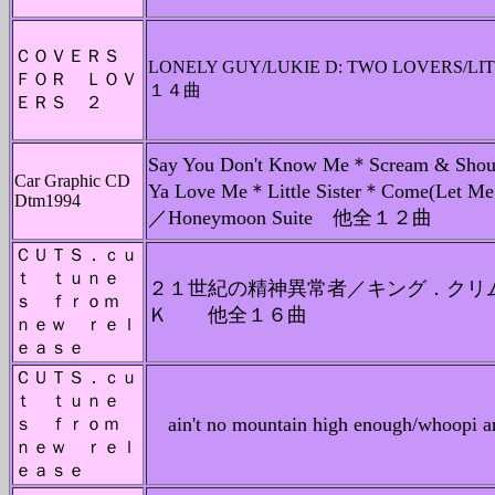
ＣＯＶＥＲＳ
LONELY GUY/LUKIE D: TWO LOVERS/LI
ＦＯＲ ＬＯＶ
１４曲
ＥＲＳ ２
Say You Don't Know Me＊Scream & Sh
Car Graphic CD
Ya Love Me＊Little Sister＊Come(Let Me
Dtm1994
／Honeymoon Suite 他全１２曲
ＣＵＴＳ．ｃｕ
ｔ ｔｕｎｅ
２１世紀の精神異常者／キング．クリ
ｓ ｆｒｏｍ
Ｋ 他全１６曲
ｎｅｗ ｒｅｌ
ｅａｓｅ
ＣＵＴＳ．ｃｕ
ｔ ｔｕｎｅ
ain't no mountain high enough/who
ｓ ｆｒｏｍ
ｎｅｗ ｒｅｌ
ｅａｓｅ