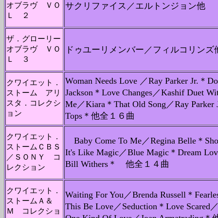
オブラヴ ＶＯ
サクリファイス／エルトンジョン他
Ｌ ２
ザ．グローリー
オブラヴ ＶＯ
ドゥユーリメンバー／フィルコリンズ
Ｌ ３
Woman Needs Love ／Ray Parker Jr.＊Don'
クワイエット．
Jackson＊Love Changes／Kashif Duet Wit
ストーム アリ
スタ．コレクシ
Me／Kiara＊That Old Song／Ray Parker J
ョン
Tops＊他全１６曲
クワイエット．
Baby Come To Me／Regina Belle＊Sho
ストームＣＢＳ
It's Like Magic／Blue Magic＊Dream L
／ＳＯＮＹ コ
Bill Withers＊ 他全１４曲
レクション
クワイエット．
Waiting For You／Brenda Russell＊Fearle
ストームＡ＆
This Be Love／Seduction＊Love Scared／
Ｍ コレクショ