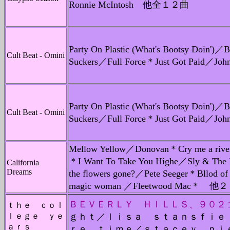
Ronnie McIntosh 他全１２曲
Party On Plastic (What's Bootsy Doin')／
Cult Beat - Omini
Suckers／Full Force＊Just Got Pai
Party On Plastic (What's Bootsy Doin')／
Cult Beat - Omini
Suckers／Full Force＊Just Got Pai
Mellow Yellow／Donovan＊Cry me a riv
＊I Want To Take You Highe／Sly & The 
California
Dreams
the flowers gone?／Pete Seeger＊Bllod o
magic woman ／Fleetwood Mac＊ 他
ＢＥＶＥＲＬＹ ＨＩＬＬＳ、９０２
ｔｈｅ ｃｏｌ
ｌｅｇｅ ｙｅ
ｇｈｔ／ｌｉｓａ ｓｔａｎｓｆｉｅ
ａｒｓ
ｒｅ ｔｉｍｅ／ｓｔａｃｅｙ ｐｉ