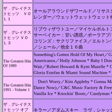
ザ．グレイテス
オールアラウンドザワールド／リサス
トヒッツ ＶＯ
レンダー／ウェットウェットウェット
Ｌ１
リブウィザウトユー／マイケルボルト
ザ．グレイテス
サーベイカー：甘い誘惑／ポーラアブ
トヒッツ ＶＯ
コリンズ：サクリファイス／エルトン
Ｌ３
／シェール／他全１６曲
Something's Gotten Hold Of My Heart／
Americanos／Holly Johnson＊Baby I Don
The Greatest Hits
Of 1989
Wait／Robert Howard & Kym Mazelle＊C
Gloria Estefan & Miami Sound Mac
Don't Worry／Kim Appleby＊Gonna Make
The Greatest Hits
Dance Now)／C&C Music Factory & Free
1991 - Volume 1
Vanilla Ice＊Knockin' Boots／Cand
ザ．グレイテス
トヒッツ オブ
キラー／アダムスキー ラヴ．シャッ