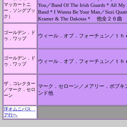
マッカートニ
You／Band Of The Irish Guards＊All My
ー．ソングブッ
Band＊I Wanna Be Your Man／Suzi Quatr
ク）
Kramer & The Dakotas＊ 他全２６曲
ゴールデン．ド
ウィール．オブ．フォーチュン／ｔｈ
ゥ．ワップ
ゴールデン．ド
ウィール．オブ．フォーチュン／ｔｈ
ゥ．ワップ
ザ．コレクター
マーク．セローン／メアリー．ポプキ
／マーク．セロ
ンド他
ーン
洋オムニバス
ア行ヘ