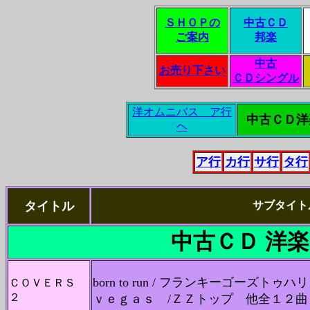
ＳＨＯＰの
中古ＣＤ
ご案内
邦楽
中古
お売り下さい
ＣＤシングル
洋オムニバス ア行
中古ＣＤ
ヘ
ア行
カ行
サ行
タ行
タイトル
サブタイト
中古ＣＤ
洋
born to run / フランキーゴー
ＣＯＶＥＲＳ
２
ｖｅｇａｓ /ＺＺトップ 他全１２曲