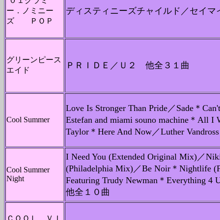
’０１グラミ
ディスティニーズチャイルド／セイマ
ー．ノミニー
ズ ＰＯＰ
グリーンピース
ＰＲＩＤＥ／Ｕ２ 他全３１曲
エイド
Love Is Stronger Than Pride／Sade＊Can'
Estefan and miami souno machine＊All I 
Cool Summer
Taylor＊Here And Now／Luther Van
I Need You (Extended Original Mix)／Ni
(Philadelphia Mix)／Be Noir＊Nightlife (
Cool Summer
Night
Featuring Trudy Newman＊Everything 
他全１０曲
ＣＯＯＬ ＶＩ