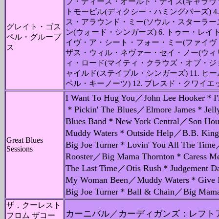
ブ・ディーズ・オールド・デイズ(キャラヴァン
トモービル(ディクシー・ハミングバーズ) 4
ス・アラウンド・ミー(ソウル・スターラーズ)
グレイト・ゴス
ン(ウォード・シンガーズ) 6. トゥー・レイト
ペル・グループ
イヴ・ア・シート・フォー・ミー(ファイヴ・ブ
ス
ザス・ウィル・ネヴァー・セイ・ノー(ウィリア
ィ・ロード(マイティ・クラウズ・オブ・ジョイ
ャイルド(ステイプル・シンガーズ) 11. 
ペル・キーノーツ) 12. ブレスド・クワイ
I Want To Hug You／John Lee Hooker＊I'l
＊Pickin' The Blues／Elmore James＊Jelly
Blues Band＊New York Central／Son Hou
Muddy Waters＊Outside Help／B.B. Ki
Great Blues
Big Joe Turner＊Lovin' You All The Time
Sessions
Rooster／Big Mama Thornton＊Caress 
The Last Time／Otis Rush＊Judgement D
My Woman Been／Muddy Waters＊Give M
Big Joe Turner＊Ball & Chain／Big Mama
ザ．クーレスト
カーニバル／カーディガンズ：レフト
フロム ザコー