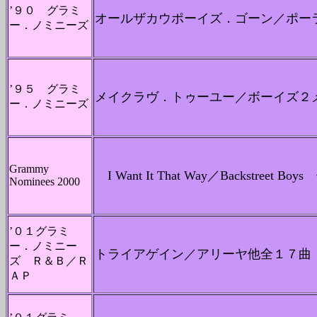
’９０ グラミ
オールザカウポーイズ．ゴーン／ポー
ー．ノミニーズ
’９５ グラミ
メイクラヴ．トゥーユー／ボーイズ２
ー．ノミニーズ
Grammy
I Want It That Way／Backstreet Boys
Nominees 2000
’０１グラミ
ー．ノミニー
トライアゲイン／アリーヤ他全１７曲
ズ Ｒ＆Ｂ／Ｒ
ＡＰ