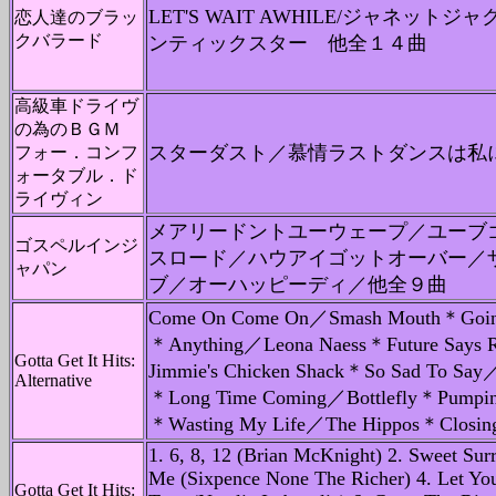
LET'S WAIT AWHILE/ジャネットジャ
恋人達のブラッ
クバラード
ンティックスター 他全１４曲
高級車ドライヴ
の為のＢＧＭ
スターダスト／慕情ラストダンスは私
フォー．コンフ
ォータブル．ド
ライヴィン
メアリードントユーウェープ／ユーブ
ゴスペルインジ
スロード／ハウアイゴットオーバー／
ャパン
ブ／オーハッピーディ／他全９曲
Come On Come On／Smash Mouth＊Going
＊Anything／Leona Naess＊Future Says
Gotta Get It Hits:
Jimmie's Chicken Shack＊So Sad To Say／
Alternative
＊Long Time Coming／Bottlefly＊Pumping
＊Wasting My Life／The Hippos＊Closi
1. 6, 8, 12 (Brian McKnight) 2. Sweet Sur
Me (Sixpence None The Richer) 4. Let Your
Gotta Get It Hits: