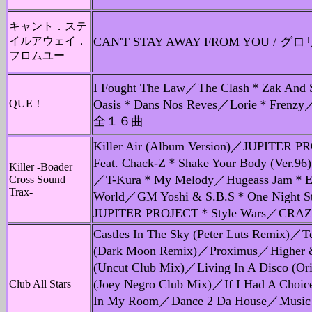
キャント．ステ
イルアウェイ．
CAN'T STAY AWAY FROM YOU
フロムユー
I Fought The Law／The Clash＊Zak And
QUE！
Oasis＊Dans Nos Reves／Lorie＊Frenzy
全１６曲
Killer Air (Album Version)／JUP
Feat. Chack-Z＊Shake Your Body (Ver.96
Killer -Boader
／T-Kura＊My Melody／Hugeass Jam＊
Cross Sound
Trax-
World／GM Yoshi & S.B.S＊One Night 
JUPITER PROJECT＊Style Wars／CRA
Castles In The Sky (Peter Luts Remix)／
(Dark Moon Remix)／Proximus／Higher &
(Uncut Club Mix)／Living In A Disco (Or
(Joey Negro Club Mix)／If I Had A Choic
Club All Stars
In My Room／Dance 2 Da House／Music