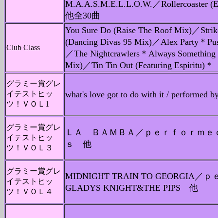
M.A.A.S.M.E.L.L.O.W.／Rollercoaster 
他全30曲
You Sure Do (Raise The Roof Mix)／Stri
(Dancing Divas 95 Mix)／Alex Party＊Pus
Club Class
／The Nightcrawlers＊Always Something T
Mix)／Tin Tin Out (Featuring Espir
グラミー賞グレ
イテストヒッ
what's love got to do with it / perfor
ツ！ＶＯＬ1
グラミー賞グレ
ＬＡ ＢＡＭＢＡ／ｐｅｒｆｏｒｍｅ
イテストヒッ
ｓ 他
ツ！ＶＯＬ３
グラミー賞グレ
MIDNIGHT TRAIN TO GEORG
イテストヒッ
GLADYS KNIGHT&THE PIPS 他
ツ！ＶＯＬ４