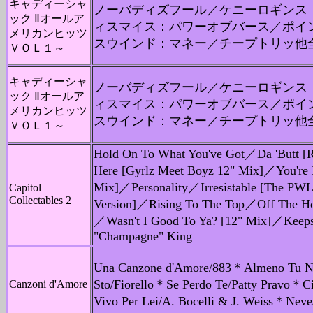
キャディーシャ
ノーバディズフール／ケニーロギンス
ック Ⅱオールア
ィスマイス：パワーオブバース／ポイ
メリカンヒッツ
スウインド：マネー／チープトリッ他
ＶＯＬ１～
キャディーシャ
ノーバディズフール／ケニーロギンス
ック Ⅱオールア
ィスマイス：パワーオブバース／ポイ
メリカンヒッツ
スウインド：マネー／チープトリッ他
ＶＯＬ１～
Hold On To What You've Got／Da 'Butt [
Here [Gyrlz Meet Boyz 12" Mix]／You're
Mix]／Personality／Irresistable [The P
Capitol
Collectables 2
Version]／Rising To The Top／Off The Ho
／Wasn't I Good To Ya? [12" Mix]／Keep
"Champagne" King
Una Canzone d'Amore/883＊Almeno Tu Ne
Sto/Fiorello＊Se Perdo Te/Patty Pravo＊Ci
Canzoni d'Amore
Vivo Per Lei/A. Bocelli & J. Weiss