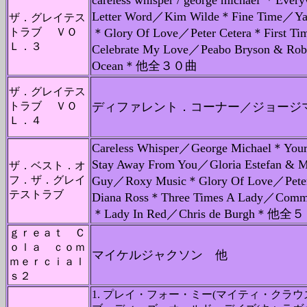
careless whisper / george michael ＊Ev
Letter Word／Kim Wilde＊Fine Time／Y
ザ．グレイテス
トラブ ＶＯ
＊Glory Of Love／Peter Cetera＊First T
Ｌ．３
Celebrate My Love／Peabo Bryson & Rob
Ocean＊他全３０曲
ザ．グレイテス
トラブ ＶＯ
ディファレント．コーナー／ジョージ
Ｌ．４
Careless Whisper／George Michael＊You
Stay Away From You／Gloria Estefan & 
ザ．ベスト．オ
フ．ザ．グレイ
Guy／Roxy Music＊Glory Of Love／Peter 
テストラブ
Diana Ross＊Three Times A Lady／Comm
＊Lady In Red／Chris de Burgh＊他
ｇｒｅａｔ Ｃ
ｏｌａ ｃｏｍ
マイケルジャクソン 他
ｍｅｒｃｉａｌ
ｓ２
1. プレイ・フォー・ミー(マイティ・クラウズ