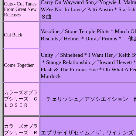
Carry On Wayward Son／Yngwie J. Mal
Cuts - Cut Tunes
We're Not In Love／Patti Austin＊Sta
From Great New
Releases
８曲
Vasoline／Stone Temple Pilots＊March O
Cut Back
Biscuits／Helmet＊Dmv／Primus＊
Unity ／Shinehead＊I Want Her／Keith S
＊Stange Relationship ／Howard Hewett
Come Together
Flash & The Furious Five＊Oh What A Fee
Murdock
カラーズオブラ
チェリッシュ／アソシエイション 
ブシリーズ Ｃ
ＬＯＳＥＲ
カラーズオブラ
エブリデイザセイム／ザ．ワイナンズ
ブシリーズ Ｒ