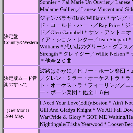
Sonnier＊J´ai Marie Un Ouvrier／Lanese 
Madame Gallien／Lanese Vincent and
ジャンバラヤ/Hank Williams＊ヤング・
ド・コールド・ハート／Ray Price
ド／Glen Campbell＊サン・アントニオ
決定盤
ィア・ジョン・レター／Jean Shepar
Country&Western
Williams＊想い出のグリーン・グラス／Tom 
Strength＊クレイジー／Willie Nelso
＊他全２０曲
波路はるかに／ビリー・ボーン楽団＊
／グレン・ミラー・オーケストラ＊ラ
決定版ムード音
楽のすべて
ト・オーケストラ＊フィーリング／ニ
ー・ボーン楽団＊他全１６曲
I Need Your Love(Edit)/Boston＊Ain't No
Gill And Gladys Knight＊We All Fall Do
（Get Mon!）
1994 May.
War/Pride & Glory＊GOT ME Waiting/H
Nightingale/Trisha Yearwood＊Loos