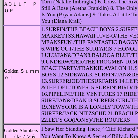
Torn (Natalie Imbruglia) 6. Cross The Riv
AＤＵＬＴ Ｐ
Still A Rose (Aretha Franklin) 8. The On
ＯＰ
Is You (Bryan Adams) 9. Takes A Little Ti
You (Diana Krall)
1.SURFIN/THE BEACH BOYS 2.SURFE
MARKETTS3.HAWAII FIVE-O/THE V
MEANSFUN /THE FANTASTIC BAGGY
6.WIPE OUT/THE SURFARIS 7.HONO
LULU/JAN&DEAN8.BALBOA BLUE/T
9.UNDERWATER/THE FROGMEN 10.
BEACHPARTY/FRANKIE AVALON 11.S
Golden Ｓｕｍｍ
BOYS 12.SIDEWALK SURFIN'/JAN&D
ｅｒ
13.SURFERJOE/THESURFARIS 14.LET'
&THE DEL-TONES15.SURFIN' BIRD/
16.PIPELINE/THE VENTURES 17.RID
SURF/JAN&DEAN18.SURFER GIRL/T
19.NEWYORK IS A LONELY TOWN/T
SURFER/JACK NITZSCHE 21.BEACH
22.LET'S GO(PONY)/THE ROUTERS
I Saw Her Standing There／Cliff Rich
Golden Slumbers
You Want To Know A Secret／Billy J. K
1 （レノン＆