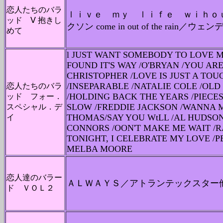
恋人たちのバラ
ｌｉｖｅ ｍｙ ｌｉｆｅ ｗｉｈｏ
ッド Ⅴ 抱きし
クソン come in out of the rain
めて
l JUST WANT SOMEBODY TO LOVE ME
FOUND IT'S WAY /O'BRYAN /YOU AR
CHRISTOPHER /LOVE IS JUST A TOU
/INSEPARABLE /NATALIE COLE /OLD 
恋人たちのバラ
/HOLDING BACK THE YEARS /PIECES O
ッド フォー．
SLOW /FREDDIE JACKSON /WANNA 
スペシャル．デ
THOMAS/SAY YOU WtLL /AL HUDSO
イ
CONNORS /OON'T MAKE ME WAIT /
TONIGHT, I CELEBRATE MY LOVE /P
MELBA MOORE
恋人達のバラー
ＡＬＷＡＹＳ／アトランテックスター
ド ＶＯＬ２