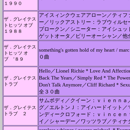
１９９０
アイスィンクウェアアローン／ティフ
ザ．グレイテス
ー／リックアストリー：ラブウィルセ
トヒッツ オブ
ブロークン／シニーター：アイシュッ
１９８８
ゲットオータ／ビリーオーシャン／他
ザ．グレイテス
something's gotten hold of my heart / ma
トヒッツ オ
０曲
ブ ’８９
Hello／Lionel Richie＊Love And Affecti
Back The Years／Simply Red＊The Powe
ザ．グレイテス
トラブ
Don't Talk Anymore／Cliff Richard＊Se
全３０曲
サムボディ／クイーン：ｖｉｅｎｎａ
グ／エルトンＪ：アイハードイット／
ザ．グレイテス
トラブ ２
ンディークロフォード：ｖｉｎｃｅｎ
イ／シャーデー／ワッツラブ／ティナ