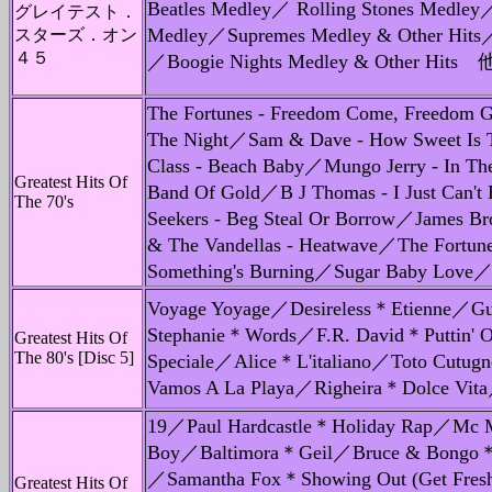
Beatles Medley／ Rolling Stones Medl
グレイテスト．
Medley／Supremes Medley & Other Hits／
スターズ．オン
４５
／Boogie Nights Medley & Other Hits 
The Fortunes - Freedom Come, Freedom
The Night／Sam & Dave - How Sweet Is 
Class - Beach Baby／Mungo Jerry - In T
Greatest Hits Of
Band Of Gold／B J Thomas - I Just Can'
The 70's
Seekers - Beg Steal Or Borrow／James B
& The Vandellas - Heatwave／The Fortune
Something's Burning／Sugar Baby Love／
Voyage Yoyage／Desireless＊Etienne／Gues
Stephanie＊Words／F.R. David＊Puttin' 
Greatest Hits Of
The 80's [Disc 5]
Speciale／Alice＊L'italiano／Toto Cutu
Vamos A La Playa／Righeira＊Dolce Vita
19／Paul Hardcastle＊Holiday Rap／Mc M
Boy／Baltimora＊Geil／Bruce & Bongo＊T
／Samantha Fox＊Showing Out (Get Fres
Greatest Hits Of