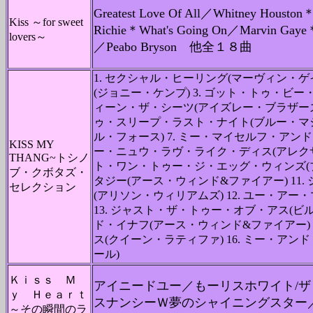
Greatest Love Of All／Whitney Houston
Kiss ～for sweet
Richie＊What's Going On／Marvin Gaye＊T
lovers～
／Peabo Bryson 他全１８曲
1. セクシャル・ヒーリング(マーヴィン・ゲイ
(ジョニー・ケンプ) 3. ゴット・トゥ・ビー・
ィーン・ザ・シーツ(アイズレー・ブラザーズ)
ゥ・スリープ・ラスト・ナイト(ブルー・マジッ
ル・フォース) 7. ミー・マイセルフ・アンド
KISS MY
ー・ニュウ・ラヴ・ライク・ディス(アレクサン
THANG~トシノ
ト・ワン・トゥー・ジ・エッグ・ウィンズ(ブー
ブ・クボタズ・
タジー(アース・ウィンド&ファイアー) 11
セレクション
(アリソン・ウィリアムズ) 12. ユー・アー
13. ジャスト・ザ・トゥー・オブ・アス(ビル
ド・イナフ(アース・ウィンド&ファイアー) 
ス(クイーン・ラティファ) 16. ミー・ア
ール)
Ｋｉｓｓ Ｍ
アイニードユー／もーリスホワイト/
ｙ Ｈｅａｒｔ
スナンシーＷ夢のシャイニングスター
～その瞬間のラ