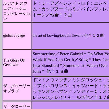
ド：ミーアズヘレン／トロイ：エレベ
ルデスト スウ
ェディッシュ
ム：カップヌードルＳ／パインフォレ
コンピレーショ
トーン／他全１２曲
ン
global voyage
the art of bowing/joaquin lievano 他全１２曲
Summertime／Peter Gabriel＊Do What Y
Work If You Can Get It／Sting＊They Ca
The Glory Of
Gershwin
Lisa Stansfield＊Someone To Watch Over
John＊ 他全１８曲
ドントノウマッチ／リンダロッシュ：
／フィルコリンズ：イッツハードトゥ
ザ．グローリー
オブラブ
ッキンオンヘブン／ランディーＣ：オ
レシャス／レイチャールズ他／全１７
ザ．グローリー