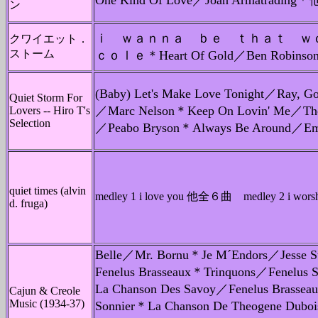
One Kind Of Love／Joan Armatradi
ン
ｉ ｗａｎｎａ ｂｅ ｔｈａｔ 
クワイエット．
ストーム
ｃｏｌｅ＊Heart Of Gold／Ben Robi
(Baby) Let's Make Love Tonight／Ray,
Quiet Storm For
／Marc Nelson＊Keep On Lovin' Me／The 
Lovers -- Hiro T's
Selection
／Peabo Bryson＊Always Be Around
quiet times (alvin
medley 1 i love you 他全６曲 medley 2 i w
d. fruga)
Belle／Mr. Bornu＊Je M´Endors／Jesse S
Fenelus Brasseaux＊Trinquons／Fenelus S
La Chanson Des Savoy／Fenelus Brasseaux
Cajun & Creole
Music (1934-37)
Sonnier＊La Chanson De Theogene Dubois