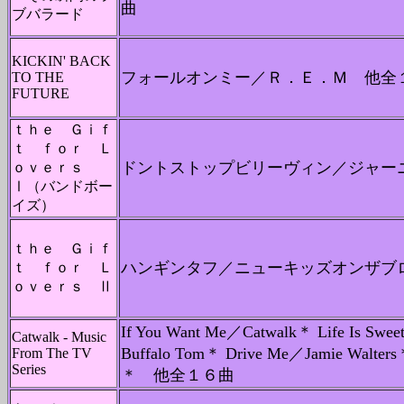
曲
ブバラード
KICKIN' BACK
フォールオンミー／Ｒ．Ｅ．Ｍ 他全
TO THE
FUTURE
ｔｈｅ Ｇｉｆ
ｔ ｆｏｒ Ｌ
ドントストップビリーヴィン／ジャー
ｏｖｅｒｓ
Ⅰ（バンドボー
イズ）
ｔｈｅ Ｇｉｆ
ハンギンタフ／ニューキッズオンザブ
ｔ ｆｏｒ Ｌ
ｏｖｅｒｓ Ⅱ
If You Want Me／Catwalk＊ Life Is Swe
Catwalk - Music
Buffalo Tom＊ Drive Me／Jamie Walters
From The TV
Series
＊ 他全１６曲