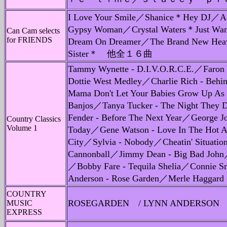
I Love Your Smile／Shanice＊Hey DJ／A 
Gypsy Woman／Crystal Waters＊Just Wa
Can Cam selects
for FRIENDS
Dream On Dreamer／The Brand New Hea
Sister＊ 他全１６曲
Tammy Wynette - D.I.V.O.R.C.E.／Faron 
Dottie West Medley／Charlie Rich - Behi
Mama Don't Let Your Babies Grow Up As
Banjos／Tanya Tucker - The Night They
Fender - Before The Next Year／George Jo
Country Classics
Volume 1
Today／Gene Watson - Love In The Hot Af
City／Sylvia - Nobody／Cheatin' Situatio
Cannonball／Jimmy Dean - Big Bad John／B
／Bobby Fare - Tequila Shelia／Connie 
Anderson - Rose Garden／Merle Haggard -
COUNTRY
ROSEGARDEN / LYNN ANDERS
MUSIC
EXPRESS