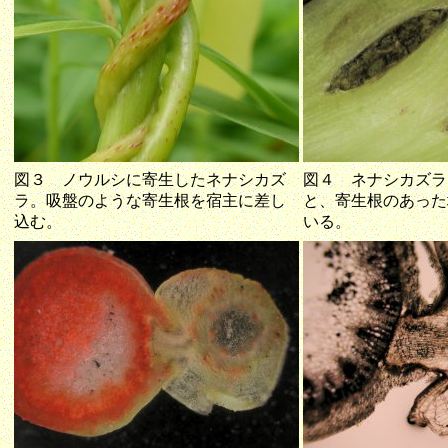
図３ ノウルシに寄生したネナシカズ
図４ ネナシカズラ
ラ。吸盤のような寄生根を宿主に差し
と、寄生根のあった
込む。
いる。