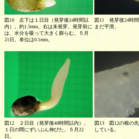
図10 左下は１日目（発芽後24時間以
図11 発芽後24
内）。約1.5mm。右は未発芽。発芽前に
まだ平滑。
は、水分を吸って大きく膨らむ。５月
21日。単位は0.1mm。
図12 ２日目（発芽後48時間以内）。
図13 図12の根
１日の間にずいぶん伸びた。５月22
している。
日。