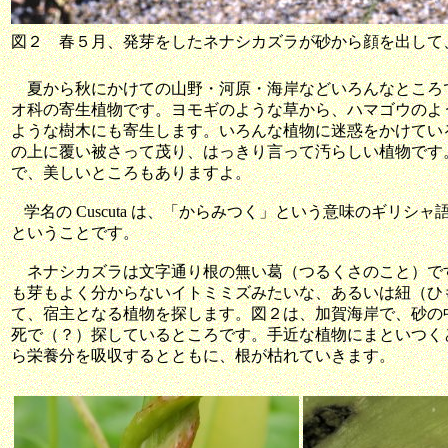
図２ 春５月、発芽をしたネナシカズラが砂から顔を出して
夏から秋にかけての山野・河原・海岸などいろんなところ
オ科の寄生植物です。ヨモギのような草から、ハマゴウのよ
ような樹木にも寄生します。いろんな植物に迷惑をかけてい
の上に覆い被さって茂り、はっきり言って汚らしい植物です
で、美しいところもありますよ。
学名の Cuscuta は、「からみつく」という意味のギリシャ語 「 
ということです。
ネナシカズラは文字通り根の無い葛（つるくさのこと）で
も芽もよく分からないイトミミズみたいな、あるいは紐（ひ
て、宿主となる植物を探します。図２は、加賀海岸で、砂の
死で（？）探しているところです。手近な植物にまといつく
ら栄養分を吸収するとともに、根が枯れていきます。