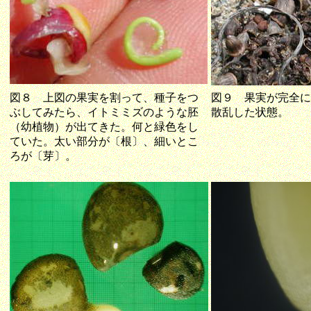
図８
上図の果実を割って、種子をつ
図９ 果実が完全に
ぶしてみたら、イトミミズのような胚
散乱した状態。
（幼植物）が出てきた。何と緑色をし
ていた。
太い部分が〔根〕、細いとこ
ろが〔芽〕。